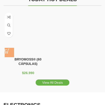
Better
BRYOMOSS® (60
CÁPSULAS)
$
26.990
View All Deals
ELECTRONICS