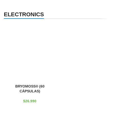
APPLE ACCESSORIES
ELECTRONICS
LEATHER CASES
Condimentum curabitur vestibulum dapibus
NEW
FEATURED
TOP SELLERS
porttitor adipiscing
BRYOMOSS® (60
CÁPSULAS)
$
26.990