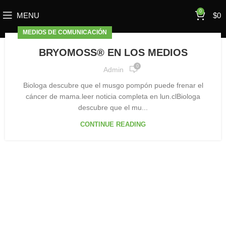
0
MENU
$
0
MEDIOS DE COMUNICACIÓN
BRYOMOSS® EN LOS MEDIOS
0
Admin
Biologa descubre que el musgo pompón puede frenar el
cáncer de mama.leer noticia completa en lun.clBiologa
descubre que el mu...
CONTINUE READING