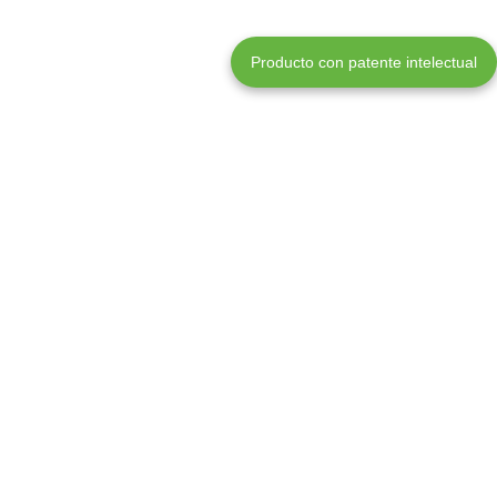
Producto con patente intelectual
Premium WordPress theme
COLORFUL PICTURES MAKE IMPRESSION
Cum rhoncus adipiscing a vestibulum blandit suspendisse a diam
maecenas habitant sit in pretium rutrum ac luctus duis vulputate
parturient.