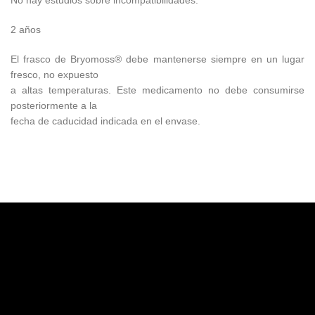
No hay estudios sobre incompatibilidades.
2 años
El frasco de Bryomoss® debe mantenerse siempre en un lugar
fresco, no expuesto
a altas temperaturas. Este medicamento no debe consumirse
posteriormente a la
fecha de caducidad indicada en el envase.